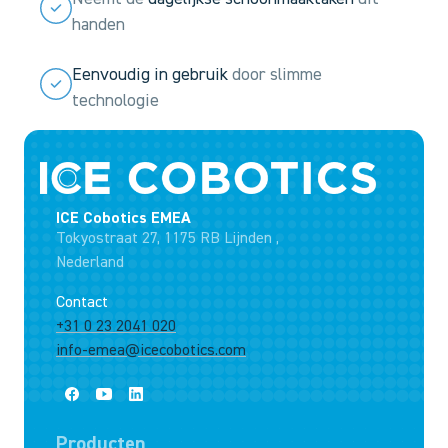
handen
Eenvoudig in gebruik
door slimme
technologie
ICE Cobotics EMEA
Tokyostraat 27, 1175 RB Lijnden ,
Nederland
Contact
+31 0 23 2041 020
info-emea@icecobotics.com
Producten