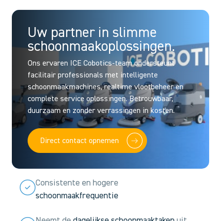
Uw partner in slimme
schoonmaakoplossingen.
Ons ervaren ICE Cobotics-team ondersteunt
facilitair professionals met intelligente
schoonmaakmachines, realtime vlootbeheer en
complete service oplossingen. Betrouwbaar,
duurzaam en zonder verrassingen in kosten.
Direct contact opnemen
Consistente en hogere
schoonmaakfrequentie
Neemt de
dagelijkse schoonmaaktaken
uit