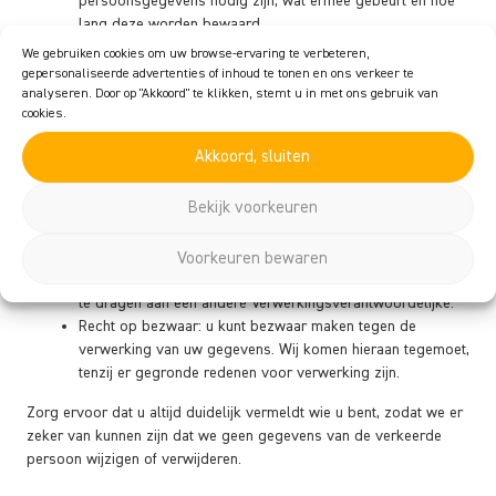
persoonsgegevens nodig zijn, wat ermee gebeurt en hoe
lang deze worden bewaard.
Recht op inzage: u kunt een verzoek indienen om inzage in
We gebruiken cookies om uw browse-ervaring te verbeteren,
de gegevens die we van u verwerken
gepersonaliseerde advertenties of inhoud te tonen en ons verkeer te
Recht op rectificatie en aanvulling: u hebt het recht om uw
analyseren. Door op "Akkoord" te klikken, stemt u in met ons gebruik van
cookies.
persoonlijke gegevens aan te vullen, te corrigeren, te
verwijderen of te blokkeren wanneer u maar wilt.
Akkoord, sluiten
Als u ons toestemming geeft om uw gegevens te
verwerken, heeft u het recht om die toestemming in te
Bekijk voorkeuren
trekken en uw persoonlijke gegevens te laten verwijderen.
Recht op dataportabiliteit: u hebt het recht om al uw
persoonlijke gegevens op te vragen bij de
Voorkeuren bewaren
Verwerkingsverantwoordelijke en deze in zijn geheel over
te dragen aan een andere Verwerkingsverantwoordelijke.
Recht op bezwaar: u kunt bezwaar maken tegen de
verwerking van uw gegevens. Wij komen hieraan tegemoet,
tenzij er gegronde redenen voor verwerking zijn.
Zorg ervoor dat u altijd duidelijk vermeldt wie u bent, zodat we er
zeker van kunnen zijn dat we geen gegevens van de verkeerde
persoon wijzigen of verwijderen.