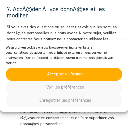
7. AccÃ©der Ã vos donnÃ©es et les
modifier
Si vous avez des questions ou souhaitez savoir quelles sont les
donnÃ©es personnelles que nous avons Ã votre sujet, veuillez
nous contacter. Vous pouvez nous contacter en utilisant les
informations ci-dessous. Vous avez les droits suivants:
We gebruiken cookies om uw browse-ervaring te verbeteren,
gepersonaliseerde advertenties of inhoud te tonen en ons verkeer te
Vous avez le droit de savoir pourquoi vos donnÃ©es
analyseren. Door op "Akkoord" te klikken, stemt u in met ons gebruik van
cookies.
personnelles sont nÃ©cessaires, ce qui leur arrivera et
combien de temps elles seront conservÃ©es.
Accepter et fermer
Droit dâ€™accÃ¨sÂ : vous avez le droit dâ€™accÃ©der
Ã vos donnÃ©es personnelles que nous connaissons.
Voir les préférences
Droit de rectificationÂ : vous avez le droit Ã tout moment
de complÃ©ter, corriger, faire supprimer ou bloquer vos
donnÃ©es personnelles.
Enregistrer les préférences
Si vous nous donnez votre consentement pour le
traitement de vos donnÃ©es, vous avez le droit de
rÃ©voquer ce consentement et de faire supprimer vos
donnÃ©es personnelles.