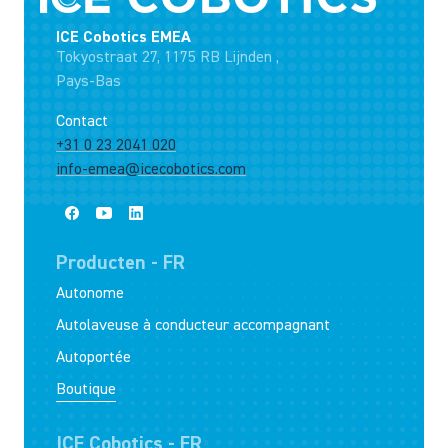
ICE Cobotics EMEA
Tokyostraat 27, 1175 RB Lijnden ,
Pays-Bas
Contact
+31 0 23 2041 020
info-emea@icecobotics.com
Producten - FR
Autonome
Autolaveuse à conducteur accompagnant
Autoportée
Boutique
ICE Cobotics - FR