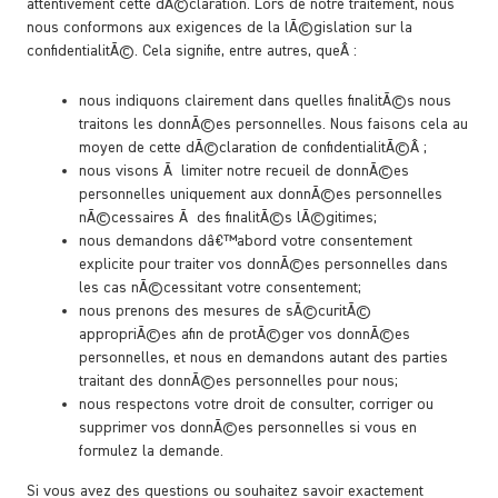
attentivement cette dÃ©claration. Lors de notre traitement, nous
nous conformons aux exigences de la lÃ©gislation sur la
confidentialitÃ©. Cela signifie, entre autres, queÂ :
nous indiquons clairement dans quelles finalitÃ©s nous
traitons les donnÃ©es personnelles. Nous faisons cela au
moyen de cette dÃ©claration de confidentialitÃ©Â ;
nous visons Ã limiter notre recueil de donnÃ©es
personnelles uniquement aux donnÃ©es personnelles
nÃ©cessaires Ã des finalitÃ©s lÃ©gitimes;
nous demandons dâ€™abord votre consentement
explicite pour traiter vos donnÃ©es personnelles dans
les cas nÃ©cessitant votre consentement;
nous prenons des mesures de sÃ©curitÃ©
appropriÃ©es afin de protÃ©ger vos donnÃ©es
personnelles, et nous en demandons autant des parties
traitant des donnÃ©es personnelles pour nous;
nous respectons votre droit de consulter, corriger ou
supprimer vos donnÃ©es personnelles si vous en
formulez la demande.
Si vous avez des questions ou souhaitez savoir exactement