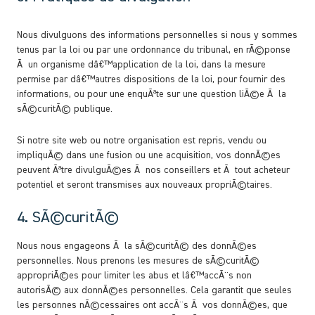
Nous divulguons des informations personnelles si nous y sommes
tenus par la loi ou par une ordonnance du tribunal, en rÃ©ponse
Ã un organisme dâ€™application de la loi, dans la mesure
permise par dâ€™autres dispositions de la loi, pour fournir des
informations, ou pour une enquÃªte sur une question liÃ©e Ã la
sÃ©curitÃ© publique.
Si notre site web ou notre organisation est repris, vendu ou
impliquÃ© dans une fusion ou une acquisition, vos donnÃ©es
peuvent Ãªtre divulguÃ©es Ã nos conseillers et Ã tout acheteur
potentiel et seront transmises aux nouveaux propriÃ©taires.
4. SÃ©curitÃ©
Nous nous engageons Ã la sÃ©curitÃ© des donnÃ©es
personnelles. Nous prenons les mesures de sÃ©curitÃ©
appropriÃ©es pour limiter les abus et lâ€™accÃ¨s non
autorisÃ© aux donnÃ©es personnelles. Cela garantit que seules
les personnes nÃ©cessaires ont accÃ¨s Ã vos donnÃ©es, que