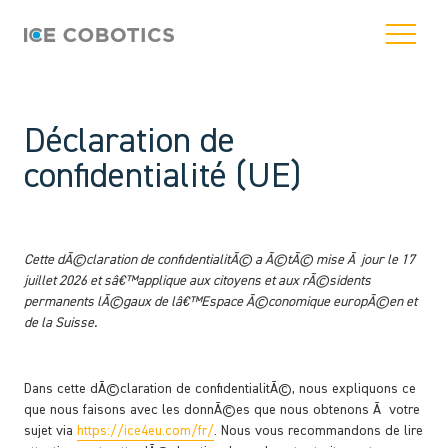
Déclaration de
confidentialité (UE)
Cette dÃ©claration de confidentialitÃ© a Ã©tÃ© mise Ã jour le 17
juillet 2026 et sâ€™applique aux citoyens et aux rÃ©sidents
permanents lÃ©gaux de lâ€™Espace Ã©conomique europÃ©en et
de la Suisse.
Dans cette dÃ©claration de confidentialitÃ©, nous expliquons ce
que nous faisons avec les donnÃ©es que nous obtenons Ã votre
sujet via
https://ice4eu.com/fr/
. Nous vous recommandons de lire