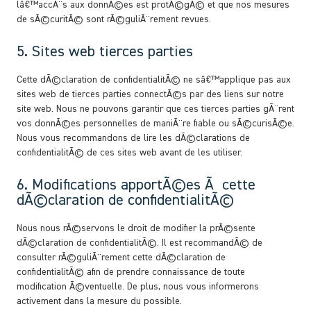
lâ€™accÃ¨s aux donnÃ©es est protÃ©gÃ© et que nos mesures
de sÃ©curitÃ© sont rÃ©guliÃ¨rement revues.
5. Sites web tierces parties
Cette dÃ©claration de confidentialitÃ© ne sâ€™applique pas aux
sites web de tierces parties connectÃ©s par des liens sur notre
site web. Nous ne pouvons garantir que ces tierces parties gÃ¨rent
vos donnÃ©es personnelles de maniÃ¨re fiable ou sÃ©curisÃ©e.
Nous vous recommandons de lire les dÃ©clarations de
confidentialitÃ© de ces sites web avant de les utiliser.
6. Modifications apportÃ©es Ã cette
dÃ©claration de confidentialitÃ©
Nous nous rÃ©servons le droit de modifier la prÃ©sente
dÃ©claration de confidentialitÃ©. Il est recommandÃ© de
consulter rÃ©guliÃ¨rement cette dÃ©claration de
confidentialitÃ© afin de prendre connaissance de toute
modification Ã©ventuelle. De plus, nous vous informerons
activement dans la mesure du possible.