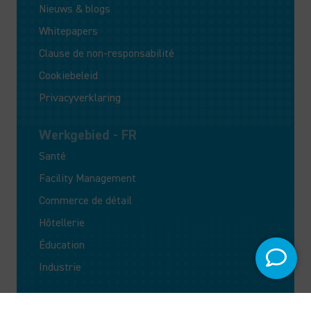
Nieuws & blogs
Whitepapers
Clause de non-responsabilité
Cookiebeleid
Privacyverklaring
Werkgebied - FR
Santé
Facility Management
Commerce de détail
Hôtellerie
Éducation
Industrie