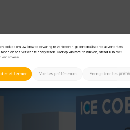
en cookies om uw browse-ervaring te verbeteren, gepersonaliseerde advertenties
e tonen en ons verkeer te analyseren. Door op "Akkoord" te klikken, stemt u in met
 van cookies.
pter et fermer
Voir les préférences
Enregistrer les préf