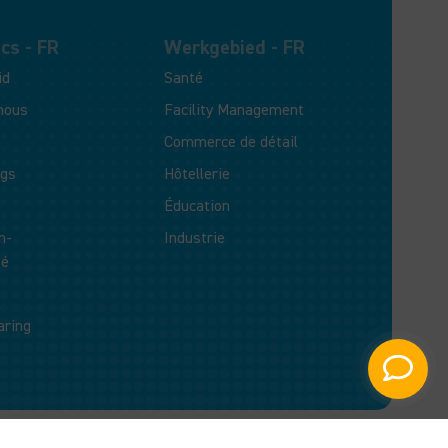
cs - FR
Werkgebied - FR
id
Santé
nous
Facility Management
Commerce de détail
ogs
Hôtellerie
Éducation
n-
Industrie
té
aring