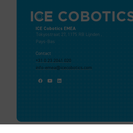
ICE Cobotics EMEA
Tokyostraat 27, 1175 RB Lijnden ,
Pays-Bas
Contact
+31 0 23 2041 020
info-emea@icecobotics.com