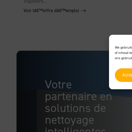
Engineers...
Voir lâ€™offre dâ€™emploi
We gebruik
of inhoud t
ons gebruik
Acce
Votre
partenaire en
solutions de
nettoyage
intelligentes.