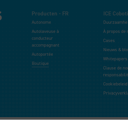
Producten - FR
ICE Coboti
Autonome
Duurzaamhe
Autolaveuse à
À propos de 
conducteur
Cases
accompagnant
Nieuws & bl
Autoportée
Whitepapers
Boutique
Clause de no
responsabili
Cookiebeleid
Privacyverkl