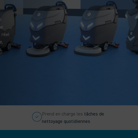
n
ge
 réel
e,
s.
Prend en charge les
tâches de
nettoyage quotidiennes