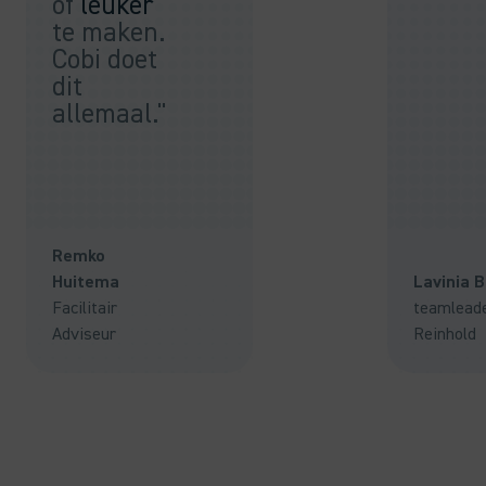
of
leuker
te maken.
Cobi doet
dit
allemaal."
Remko
Huitema
Lavinia 
Facilitair
teamlead
Adviseur
Reinhold