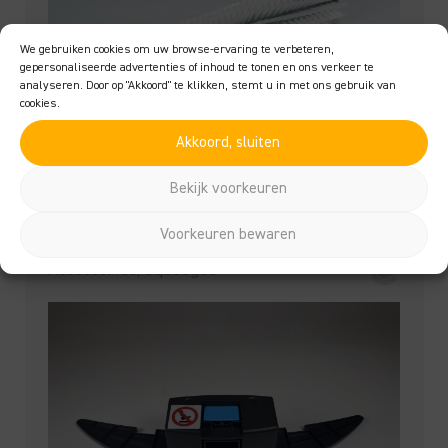
We gebruiken cookies om uw browse-ervaring te verbeteren,
gepersonaliseerde advertenties of inhoud te tonen en ons verkeer te
analyseren. Door op "Akkoord" te klikken, stemt u in met ons gebruik van
cookies.
Akkoord, sluiten
Cobi 18 Main brush white – 8491313
Bekijk voorkeuren
Vanaf
€
56,95
Voorkeuren bewaren
Accessories, Squeegee