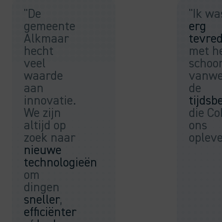
"De
"Ik wa
gemeente
erg
Alkmaar
tevre
hecht
met h
veel
schoo
waarde
vanw
aan
de
innovatie.
tijdsb
We zijn
die Co
altijd op
ons
zoek naar
opleve
nieuwe
technologieën
om
dingen
sneller
,
efficiënter