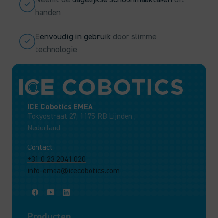
handen
Eenvoudig in gebruik
door slimme
technologie
ICE Cobotics EMEA
Tokyostraat 27, 1175 RB Lijnden ,
Nederland
Contact
+31 0 23 2041 020
info-emea@icecobotics.com
Producten