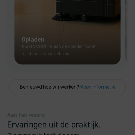
Opladen
Plaats COBI 18 aan de oplader zodat
V
hij klaar is voor gebruik.
v
Benieuwd hoe wij werken?
Meer informatie
Aan het woord
Ervaringen uit de praktijk.