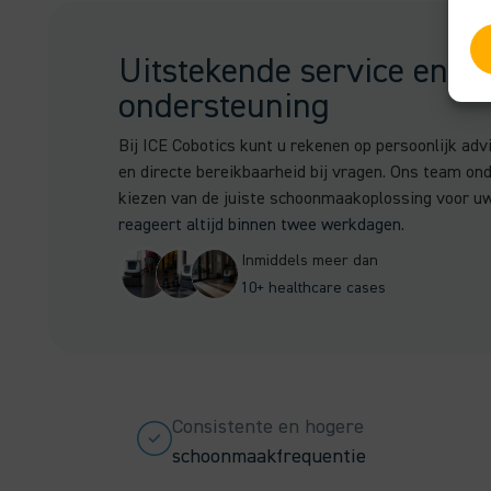
Uitstekende service en di
ondersteuning
Bij ICE Cobotics kunt u rekenen op persoonlijk adv
en directe bereikbaarheid bij vragen. Ons team ond
kiezen van de juiste schoonmaakoplossing voor uw
reageert altijd binnen twee werkdagen.
Inmiddels meer dan
10+ healthcare cases
Consistente en hogere
schoonmaakfrequentie