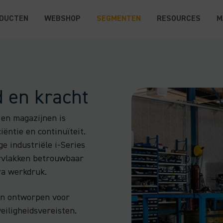
DUCTEN
WEBSHOP
SEGMENTEN
RESOURCES
M
id en kracht
 en magazijnen is
iëntie en continuïteit.
e industriële i-Series
rvlakken betrouwbaar
ra werkdruk.
en ontworpen voor
iligheidsvereisten.