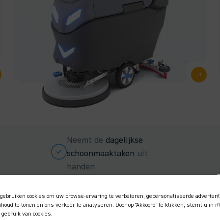
Neemt de
dagelijkse
schoonmaaktaken
uit
handen
gebruiken cookies om uw browse-ervaring te verbeteren, gepersonaliseerde advertent
inhoud te tonen en ons verkeer te analyseren. Door op "Akkoord" te klikken, stemt u in 
 gebruik van cookies.