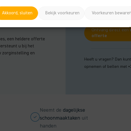
Akkoord, sluiten
Bekijk voorkeuren
Voorkeuren beware
recte
Ontvang direct een
offerte
ies, een heldere offerte
ersteunt u bij het
 zorginstelling en
Heeft u vragen? Dan kunt
opnemen of bellen met
+
Neemt de
dagelijkse
schoonmaaktaken
uit
handen