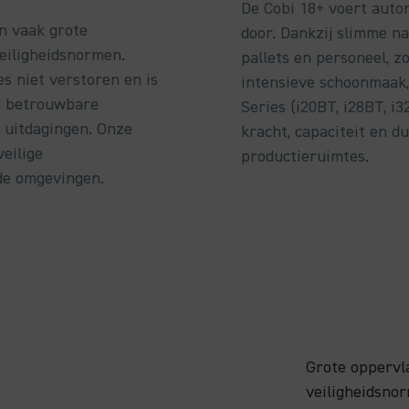
De Cobi 18+ voert auto
n vaak grote
door. Dankzij slimme na
veiligheidsnormen.
pallets en personeel, z
es niet verstoren en is
intensieve schoonmaak, 
en betrouwbare
Series (i20BT, i28BT, 
e uitdagingen. Onze
kracht, capaciteit en d
eilige
productieruimtes.
de omgevingen.
Grote oppervla
veiligheidsno