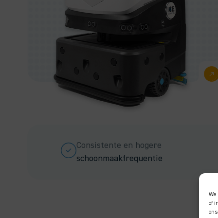
Consistente en hogere
schoonmaakfrequentie
We 
of 
ons