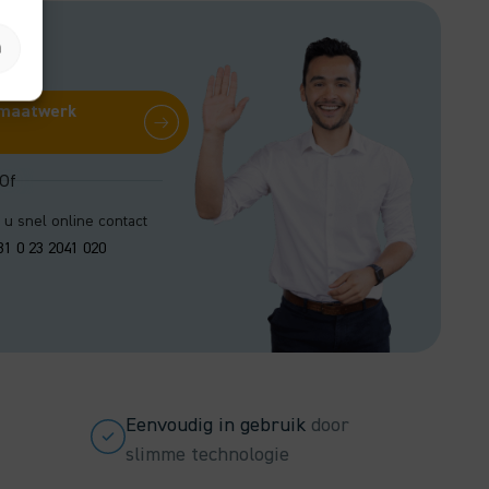
n
maatwerk
 u snel online contact
31 0 23 2041 020
Eenvoudig in gebruik
door
slimme technologie