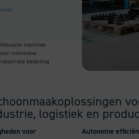
reviews
Robuuste machines
voor intensieve
industriële belasting
choonmaakoplossingen vo
dustrie, logistiek en produc
gheden voor
Autonome efficiën