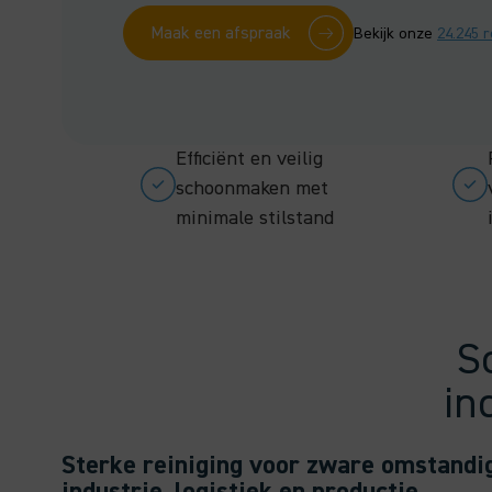
Maak een afspraak
Bekijk onze
24.245 
Efficiënt en veilig
schoonmaken met
minimale stilstand
S
in
Sterke reiniging voor zware omstandi
industrie, logistiek en productie