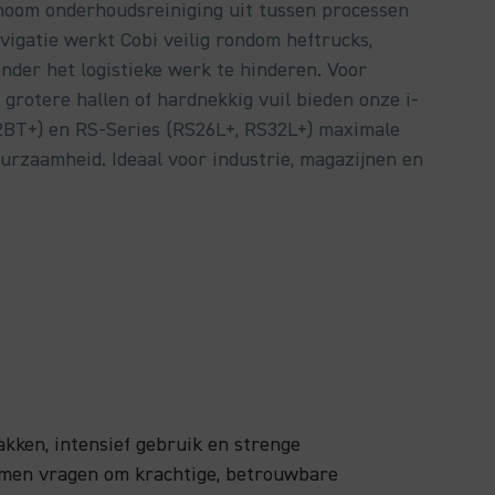
noom onderhoudsreiniging uit tussen processen
vigatie werkt Cobi veilig rondom heftrucks,
onder het logistieke werk te hinderen. Voor
grotere hallen of hardnekkig vuil bieden onze i-
i32BT+) en RS-Series (RS26L+, RS32L+) maximale
uurzaamheid. Ideaal voor industrie, magazijnen en
kken, intensief gebruik en strenge
rmen vragen om krachtige, betrouwbare