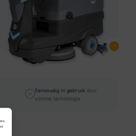
Eenvoudig in gebruik
door
slimme technologie
ies
met