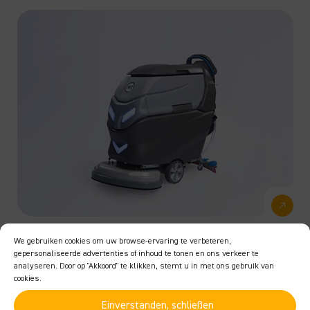
i24YT – Standard Line
We gebruiken cookies om uw browse-ervaring te verbeteren,
gepersonaliseerde advertenties of inhoud te tonen en ons verkeer te
analyseren. Door op "Akkoord" te klikken, stemt u in met ons gebruik van
Betriebsdauer
cookies.
3 h
Einverstanden, schließen