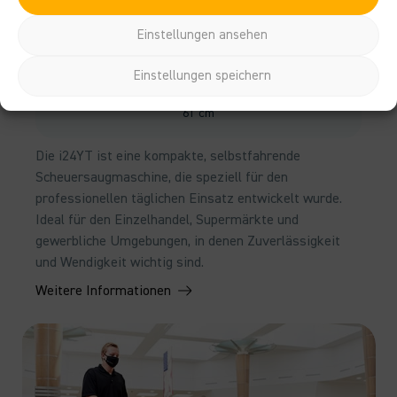
KapazitÃ¤t
Einstellungen ansehen
2.500 m²/h
Einstellungen speichern
Arbeitsbreite
61 cm
Die i24YT ist eine kompakte, selbstfahrende
Scheuersaugmaschine, die speziell für den
professionellen täglichen Einsatz entwickelt wurde.
Ideal für den Einzelhandel, Supermärkte und
gewerbliche Umgebungen, in denen Zuverlässigkeit
und Wendigkeit wichtig sind.
Weitere Informationen