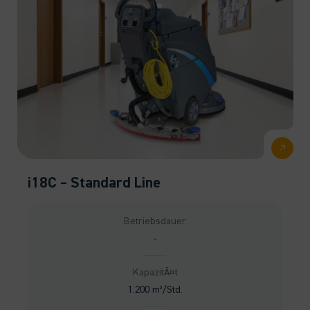
i18C – Standard Line
Betriebsdauer
-
KapazitÃ¤t
1.200 m²/Std.