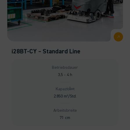
i28BT-CY – Standard Line
Betriebsdauer
3,5 - 4 h
KapazitÃ¤t
2.850 m²/Std.
Arbeitsbreite
71 cm