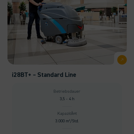
i28BT+ – Standard Line
Betriebsdauer
3,5 - 4 h
KapazitÃ¤t
3.000 m²/Std.