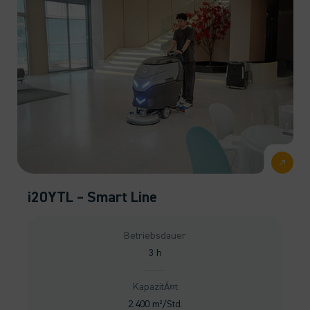
i20YTL – Smart Line
Betriebsdauer
3 h
KapazitÃ¤t
2.400 m²/Std.