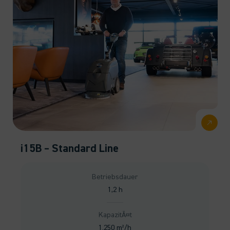
i15B – Standard Line
Betriebsdauer
1,2 h
KapazitÃ¤t
1.250 m²/h