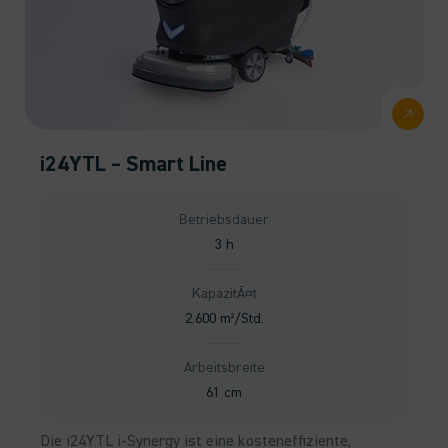
i24YTL – Smart Line
Betriebsdauer
3 h
KapazitÃ¤t
2.600 m²/Std.
Arbeitsbreite
61 cm
Die i24YTL i-Synergy ist eine kosteneffiziente,