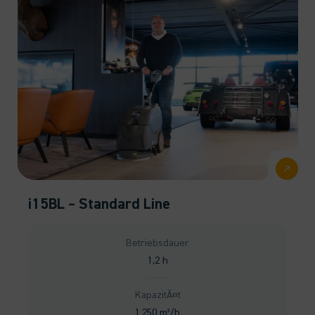
i15BL – Standard Line
Betriebsdauer
1,2 h
KapazitÃ¤t
1.250 m²/h