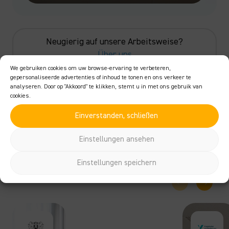
Neugierig auf unsere Arbeitsweise?
Über uns
We gebruiken cookies om uw browse-ervaring te verbeteren,
gepersonaliseerde advertenties of inhoud te tonen en ons verkeer te
analyseren. Door op "Akkoord" te klikken, stemt u in met ons gebruik van
cookies.
Kundenstimmen
Praxisberichte.
Einverstanden, schließen
Jede Organisation hat ihre eigenen
Einstellungen ansehen
Reinigungsherausforderungen. Lesen Sie, wie unsere
Kunden mit smarter Technologie
mehr Kontrolle, Effizienz
Einstellungen speichern
und Ruhe
in ihrem Arbeitsalltag erleben.