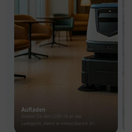
Aufladen
F
Stellen Sie den COBI 18 an das
l
Ladegerät, damit er einsatzbereit ist.
S