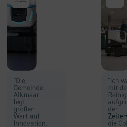
"Die
"Ich w
Gemeinde
mit d
Alkmaar
Reini
legt
aufgr
großen
der
Wert auf
Zeiter
Innovation.
die Co