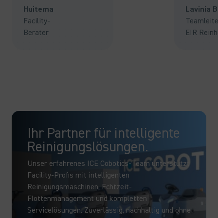
Huitema
Lavinia 
Facility-
Teamleite
Berater
EIR Reinh
Ihr Partner für intelligente
Reinigungslösungen.
Unser erfahrenes ICE Cobotics-Team unterstützt
Facility-Profis mit intelligenten
Reinigungsmaschinen, Echtzeit-
Flottenmanagement und kompletten
Servicelösungen. Zuverlässig, nachhaltig und ohne