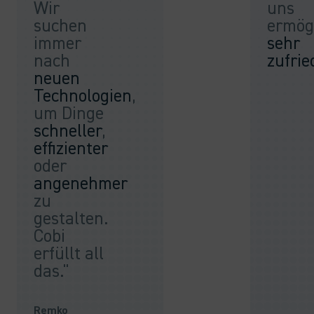
Wir
uns
suchen
ermögl
immer
sehr
nach
zufrie
neuen
Technologien
,
um Dinge
schneller
,
effizienter
oder
angenehmer
zu
gestalten.
Cobi
erfüllt all
das."
Remko