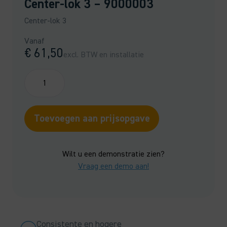
Center-lok 3 – 9000003
Center-lok 3
Vanaf
€
61,50
excl. BTW en installatie
Center-
lok
3
-
Toevoegen aan prijsopgave
9000003
aantal
Wilt u een demonstratie zien?
Vraag een demo aan!
Consistente en hogere