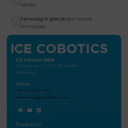
handen
Eenvoudig in gebruik
door slimme
technologie
ICE Cobotics EMEA
Tokyostraat 27, 1175 RB Lijnden ,
Nederland
Contact
+31 0 23 2041 020
info-emea@icecobotics.com
Producten