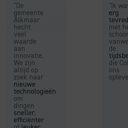
"De
"Ik wa
gemeente
erg
Alkmaar
tevre
hecht
met h
veel
schoo
waarde
vanw
aan
de
innovatie.
tijdsb
We zijn
die Co
altijd op
ons
zoek naar
opleve
nieuwe
technologieën
om
dingen
sneller
,
efficiënter
of
leuker