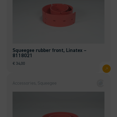
Squeegee rubber front, Linatex –
8118021
€
34,00
Accessories, Squeegee