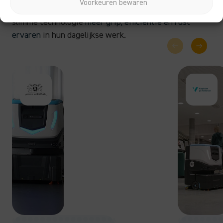
Voorkeuren bewaren
schoonmaakuitdagingen. Lees hoe onze klanten met
slimme technologie
meer grip, efficiëntie en rust
ervaren
in hun dagelijkse werk.