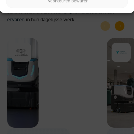
Voorkeuren bewaren
schoonmaakuitdagingen. Lees hoe onze klanten met
slimme technologie
meer grip, efficiëntie en rust
ervaren
in hun dagelijkse werk.