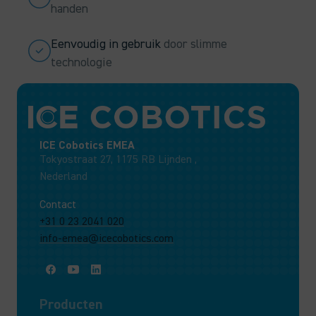
handen
Eenvoudig in gebruik
door slimme
technologie
ICE Cobotics EMEA
Tokyostraat 27, 1175 RB Lijnden ,
Nederland
Contact
+31 0 23 2041 020
info-emea@icecobotics.com
Producten