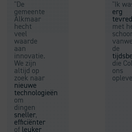
"De
"Ik wa
gemeente
erg
Alkmaar
tevre
hecht
met h
veel
schoo
waarde
vanw
aan
de
innovatie.
tijdsb
We zijn
die Co
altijd op
ons
zoek naar
opleve
nieuwe
technologieën
om
dingen
sneller
,
efficiënter
of
leuker