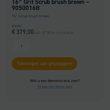
16″ Grit Scrub brush brown –
9050016B
16″ Scrub brush brown
Vanaf
€
379,00
excl. BTW en installatie
16"
Grit
Scrub
brush
Toevoegen aan prijsopgave
brown
-
9050016B
Wilt u een demonstratie zien?
aantal
Vraag een demo aan!