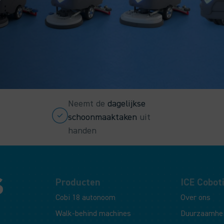
Neemt de
dagelijkse
schoonmaaktaken
uit
handen
Producten
ICE Cobot
Cobi 18 autonoom
Over ons
Walk-behind machines
Duurzaamhe