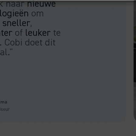
k naar
nieuwe
logieën
om
n
sneller
,
nter
of
leuker
te
 Cobi doet dit
al."
ema
iseur