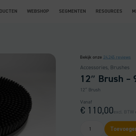
DUCTEN
WEBSHOP
SEGMENTEN
RESOURCES
M
Bekijk onze
24.245 reviews
Accessories, Brushes
12″ Brush –
12″ Brush
Vanaf
€
110,00
excl. BTW e
12"
Toevoegen
Brush