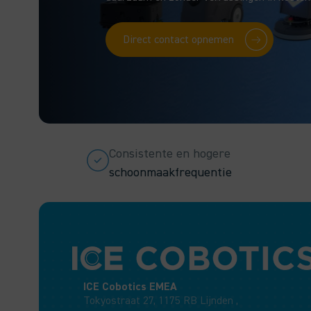
Direct contact opnemen
Consistente en hogere
schoonmaakfrequentie
ICE Cobotics EMEA
Tokyostraat 27, 1175 RB Lijnden ,