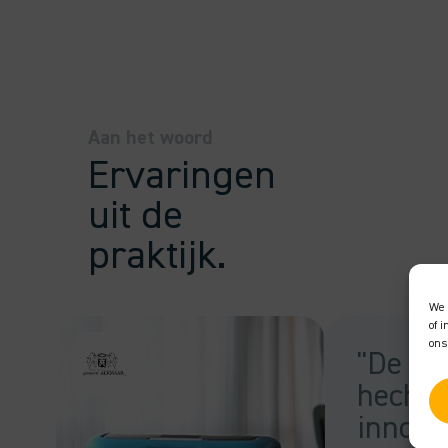
Aan het woord
Ervaringen
uit de
praktijk.
We 
of 
ons
"De g
hecht 
innovat