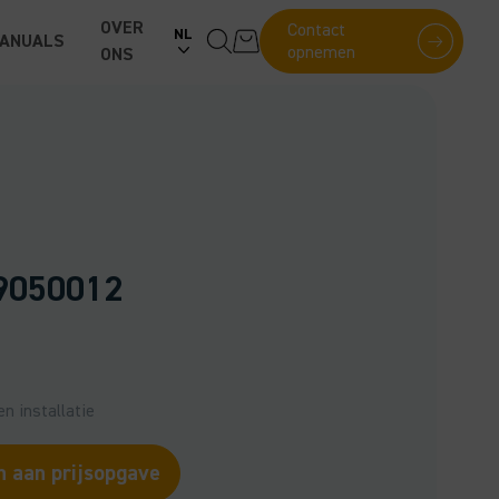
OVER
Contact
NL
ANUALS
opnemen
ONS
 9050012
n installatie
 aan prijsopgave