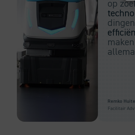
op zoe
techno
dinge
efficië
maken.
allema
Remko Huit
Facilitair Adv