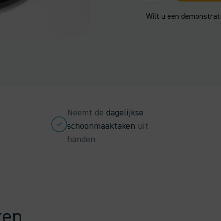
-
9050012
Wilt u een demonstrat
aantal
Neemt de
dagelijkse
schoonmaaktaken
uit
handen
ten