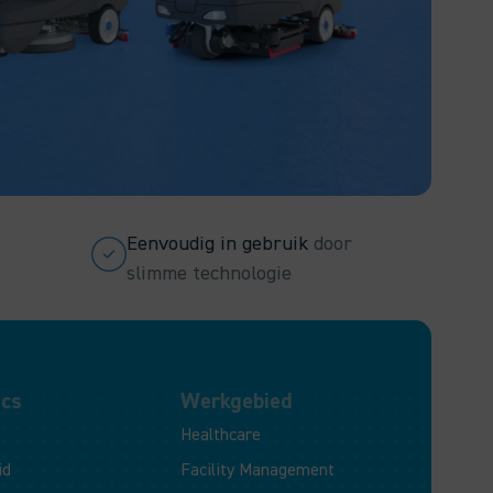
Eenvoudig in gebruik
door
slimme technologie
ics
Werkgebied
Healthcare
id
Facility Management