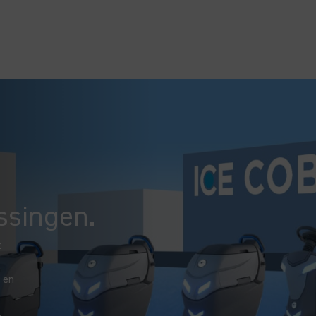
singen.
t
 en
.