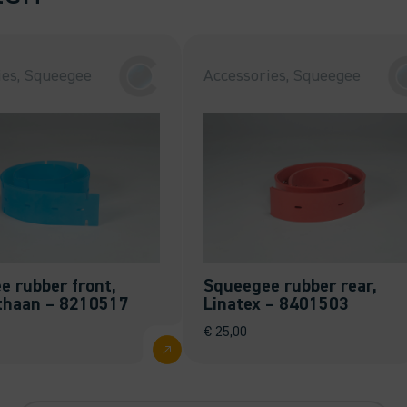
ies, Squeegee
Accessories, Squeegee
e rubber front,
Squeegee rubber rear,
thaan – 8210517
Linatex – 8401503
€
25,00