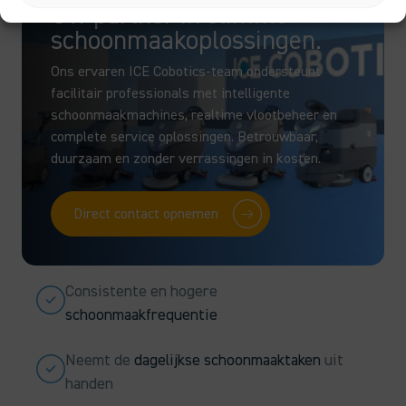
Uw partner in slimme
schoonmaakoplossingen.
Ons ervaren ICE Cobotics-team ondersteunt
facilitair professionals met intelligente
schoonmaakmachines, realtime vlootbeheer en
complete service oplossingen. Betrouwbaar,
duurzaam en zonder verrassingen in kosten.
Direct contact opnemen
Consistente en hogere
schoonmaakfrequentie
Neemt de
dagelijkse schoonmaaktaken
uit
handen