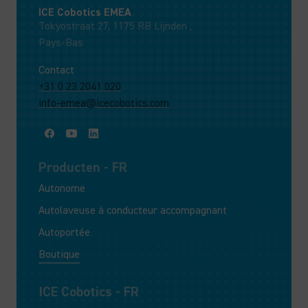
ICE Cobotics EMEA
Tokyostraat 27, 1175 RB Lijnden ,
Pays-Bas
Contact
+31 0 23 2041 020
info-emea@icecobotics.com
Producten - FR
Autonome
Autolaveuse à conducteur accompagnant
Autoportée
Boutique
ICE Cobotics - FR