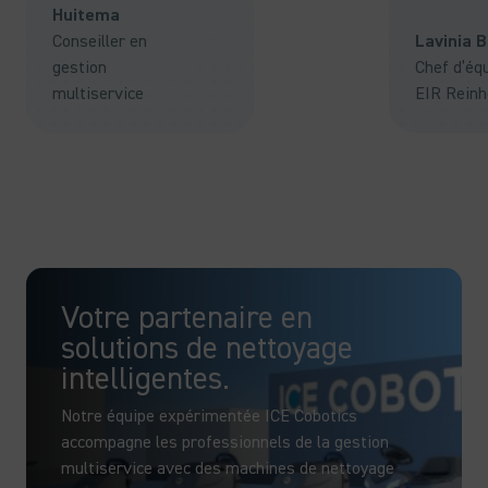
Huitema
Conseiller en
Lavinia 
gestion
Chef d’éq
multiservice
EIR Reinh
Votre partenaire en
solutions de nettoyage
intelligentes.
Notre équipe expérimentée ICE Cobotics
accompagne les professionnels de la gestion
multiservice avec des machines de nettoyage