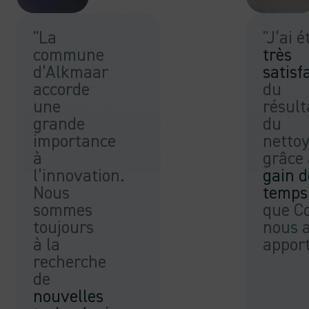
"La
"J’ai é
commune
très
d’Alkmaar
satisfa
accorde
du
une
résult
grande
du
importance
netto
à
grâce
l’innovation.
gain d
Nous
temps
sommes
que C
toujours
nous 
à la
apport
recherche
de
nouvelles