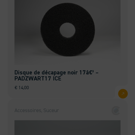
Disque de décapage noir 17â€³ –
PADZWART17 ICE
€
14,00
Accessoires, Suceur