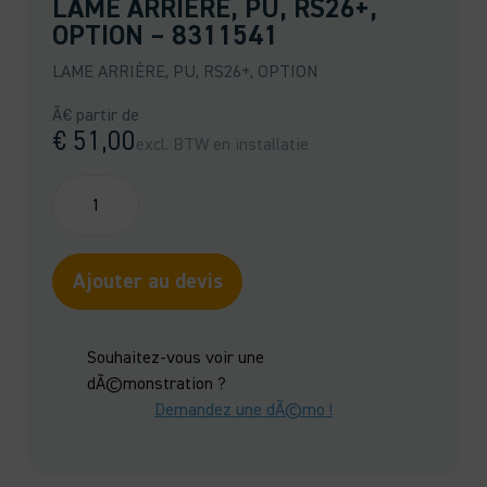
LAME ARRIÈRE, PU, RS26+,
OPTION – 8311541
LAME ARRIÈRE, PU, RS26+, OPTION
Ã€ partir de
€
51,00
excl. BTW en installatie
quantité
de
LAME
ARRIÈRE,
Ajouter au devis
PU,
RS26+,
OPTION
Souhaitez-vous voir une
-
dÃ©monstration ?
8311541
Demandez une dÃ©mo !