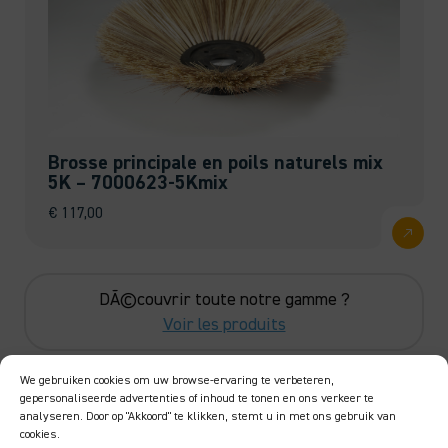
Brosse principale en poils naturels mix
5K – 7000623-5Kmix
€
117,00
DÃ©couvrir toute notre gamme ?
Voir les produits
We gebruiken cookies om uw browse-ervaring te verbeteren,
gepersonaliseerde advertenties of inhoud te tonen en ons verkeer te
Témoignages
analyseren. Door op "Akkoord" te klikken, stemt u in met ons gebruik van
cookies.