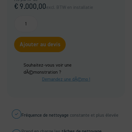
€
9.000,00
excl. BTW en installatie
quantité
de
COBI18
-
Ajouter au devis
Tier
3
Non
Souhaitez-vous voir une
endommagé
dÃ©monstration ?
Demandez une dÃ©mo !
Fréquence de nettoyage
constante et plus élevée
Prend en charge les
tâches de nettoyage