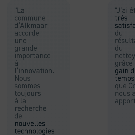
"La
"J’ai é
commune
très
d’Alkmaar
satisfa
accorde
du
une
résult
grande
du
importance
netto
à
grâce
l’innovation.
gain d
Nous
temps
sommes
que C
toujours
nous 
à la
apport
recherche
de
nouvelles
technologies