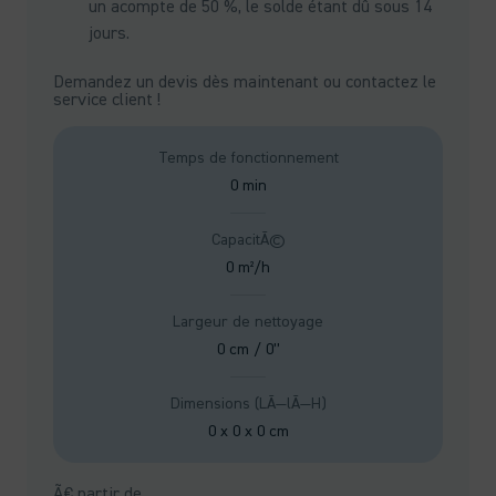
un acompte de 50 %, le solde étant dû sous 14
jours.
Demandez un devis dès maintenant ou contactez le
service client !
Temps de fonctionnement
0 min
CapacitÃ©
0 m²/h
Largeur de nettoyage
0 cm / 0”
Dimensions (LÃ—lÃ—H)
0 x 0 x 0 cm
Ã€ partir de