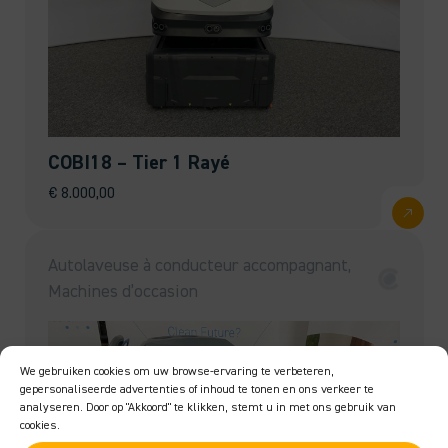
COBI18 – Tier 1 Rayé
€
8.000,00
Autolaveuse à conducteur accompagnant,
Machines d’occasion
We gebruiken cookies om uw browse-ervaring te verbeteren,
gepersonaliseerde advertenties of inhoud te tonen en ons verkeer te
analyseren. Door op "Akkoord" te klikken, stemt u in met ons gebruik van
cookies.