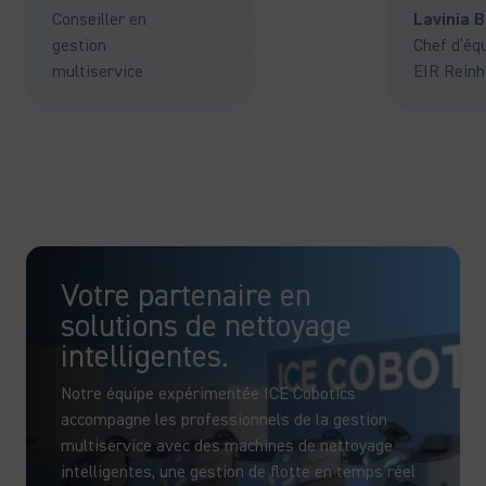
Conseiller en
Lavinia 
gestion
Chef d’éq
multiservice
EIR Reinh
Votre partenaire en
solutions de nettoyage
intelligentes.
Notre équipe expérimentée ICE Cobotics
accompagne les professionnels de la gestion
multiservice avec des machines de nettoyage
intelligentes, une gestion de flotte en temps réel