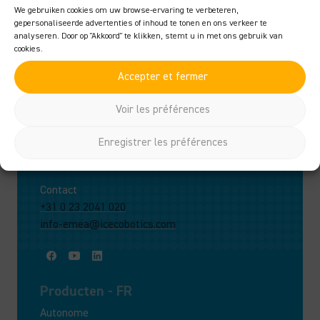
quotidiennes
We gebruiken cookies om uw browse-ervaring te verbeteren,
gepersonaliseerde advertenties of inhoud te tonen en ons verkeer te
analyseren. Door op "Akkoord" te klikken, stemt u in met ons gebruik van
Facile à utiliser
grâce à la technologie intelligente
cookies.
Accepter et fermer
Voir les préférences
ICE Cobotics EMEA
Enregistrer les préférences
Tokyostraat 27, 1175 RB Lijnden ,
Pays-Bas
Contact
+31 0 23 2041 020
info-emea@icecobotics.com
Producten - FR
Autonome