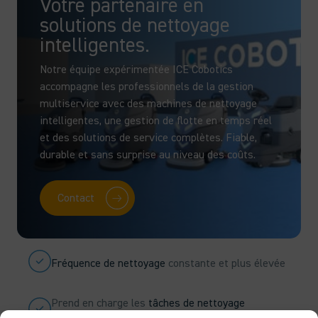
Votre partenaire en
solutions de nettoyage
intelligentes.
Notre équipe expérimentée ICE Cobotics
accompagne les professionnels de la gestion
multiservice avec des machines de nettoyage
intelligentes, une gestion de flotte en temps réel
et des solutions de service complètes. Fiable,
durable et sans surprise au niveau des coûts.
Contact
Fréquence de nettoyage
constante et plus élevée
Prend en charge les
tâches de nettoyage