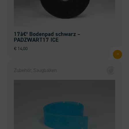
17â€³ Bodenpad schwarz –
PADZWART17 ICE
€
14,00
Zubehör, Saugbalken