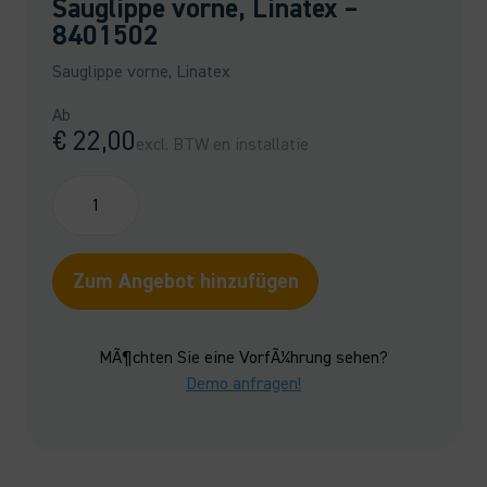
Sauglippe vorne, Linatex –
8401502
Sauglippe vorne, Linatex
Ab
€
22,00
excl. BTW en installatie
Sauglippe
vorne,
Linatex
-
Zum Angebot hinzufügen
8401502
Menge
MÃ¶chten Sie eine VorfÃ¼hrung sehen?
Demo anfragen!