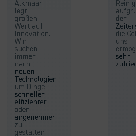
Alkmaar
Reini
legt
aufgr
großen
der
Wert auf
Zeiter
Innovation.
die Co
Wir
uns
suchen
ermögl
immer
sehr
nach
zufrie
neuen
Technologien
,
um Dinge
schneller
,
effizienter
oder
angenehmer
zu
gestalten.