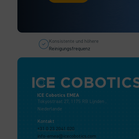
Konsistente und höhere
Reinigungsfrequenz
ICE Cobotics EMEA
Tokyostraat 27, 1175 RB Lijnden ,
Niederlande
Kontakt
+31 0 23 2041 020
info-emea@icecobotics.com