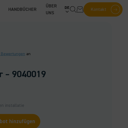
ÜBER
DE
HANDBÜCHER
Kontakt
UNS
5 Bewertungen
an
r – 9040019
n installatie
ot hinzufügen