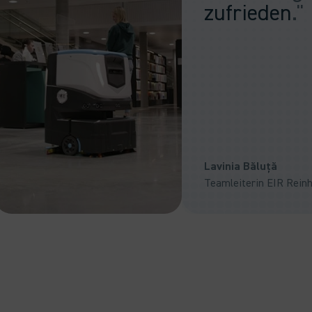
zufrieden
."
Lavinia Băluță
Teamleiterin EIR Rein