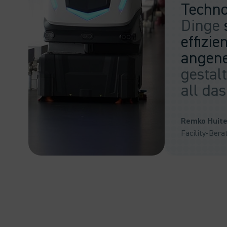
Techno
Dinge
effizie
angen
gestalt
all das
Remko Huit
Facility-Bera