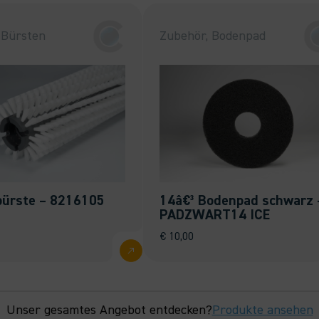
 Bürsten
Zubehör, Bodenpad
ürste – 8216105
14â€³ Bodenpad schwarz 
PADZWART14 ICE
€
10,00
Unser gesamtes Angebot entdecken?
Produkte ansehen