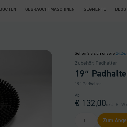
DUCTEN
GEBRAUCHTMASCHINEN
SEGMENTE
BLOG
Sehen Sie sich unsere
24.24
Zubehör, Padhalter
19″ Padhalte
19″ Padhalter
Ab
€
132,00
excl. BTW e
19"
Zum Angeb
Padhalter