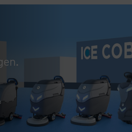
gen.
d