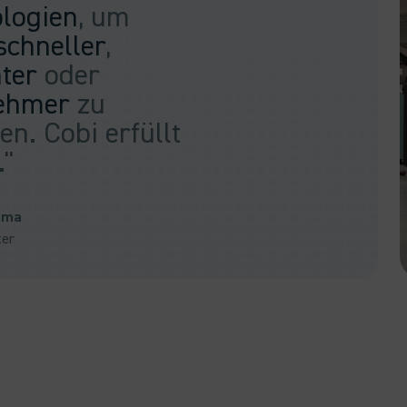
logien
, um
schneller
,
nter
oder
ehmer
zu
en. Cobi erfüllt
."
ema
ter