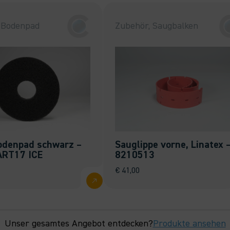
 Bodenpad
Zubehör, Saugbalken
odenpad schwarz –
Sauglippe vorne, Linatex 
RT17 ICE
8210513
€
41,00
Unser gesamtes Angebot entdecken?
Produkte ansehen