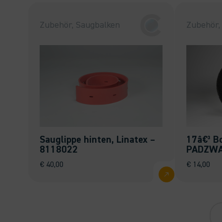
Zubehör, Saugbalken
Zubehör,
Sauglippe hinten, Linatex –
17â€³ B
8118022
PADZWA
€
40,00
€
14,00