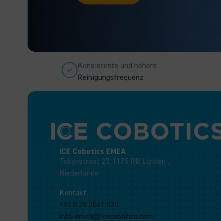
Konsistente und höhere
Reinigungsfrequenz
ICE Cobotics EMEA
Tokyostraat 27, 1175 RB Lijnden ,
Niederlande
Kontakt
+31 0 23 2041 020
info-emea@icecobotics.com