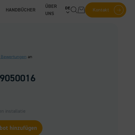
ÜBER
DE
HANDBÜCHER
Kontakt
UNS
5 Bewertungen
an
 9050016
n installatie
ot hinzufügen