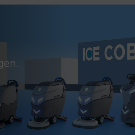
gen.
d