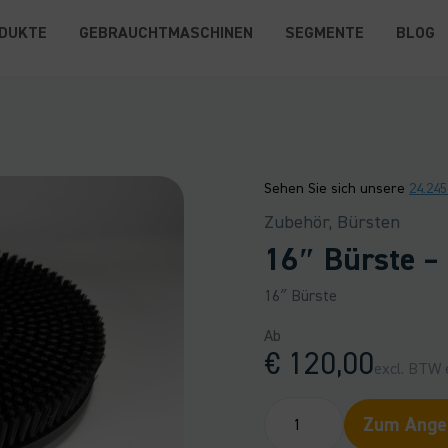
DUKTE
GEBRAUCHTMASCHINEN
SEGMENTE
BLOG
Sehen Sie sich unsere
24.24
Zubehör, Bürsten
16″ Bürste –
16″ Bürste
Ab
€
120,00
excl. BTW e
16"
Zum Angeb
Bürste