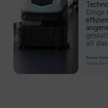
Techno
Dinge
effizie
angen
gestalt
all das
Remko Huit
Facility-Bera