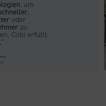
logien
, um
schneller
,
nter
oder
ehmer
zu
en. Cobi erfüllt
."
ema
ter